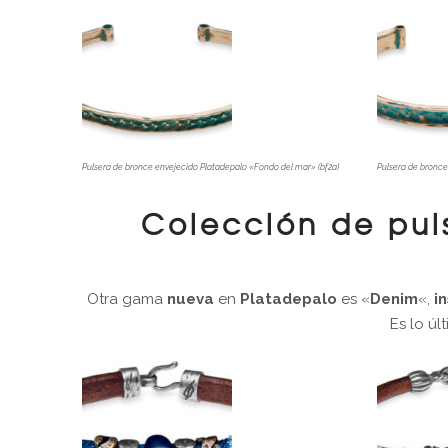
Pulsera de bronce envejecido Platadepalo «Fondo del mar» (bf2a)
Pulsera de bronce
Colección de pul
Otra gama
nueva
en
Platadepalo
es «
Denim
«,
i
Es lo úl