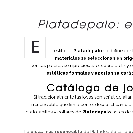
Platadepalo: e
E
l estilo de
Platadepalo
se define por 
materiales se seleccionan en origen
con las piedras semipreciosas, el cuero o el n
estéticas formales y aportan su cará
Catálogo de jo
Si tradicionalmente las joyas son señal de alia
irrenunciable que firma con el deseo, el cambio
plata, anillos y collares de
Platadepalo
antes de s
La
pieza más reconocible
de Platadepalo es la
p