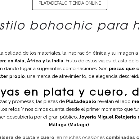
PLATADEPALO TIENDA ONLINE
stilo bohochic para 
la calidad de los materiales, la inspiración étnica y su image
: en Asia, África y la India
. Fruto de estos viajes, el asta de 
ylon dando lugar a sugerentes combinaciones. Son
piezas que c
cter propio
, una marca de atrevimiento, de elegancia descreída
yas en plata y cuero, 
nzas y promesas, las piezas de
Platadepalo
revelan el lado
me
, los retos. Y nos dimos cuenta desde el primer momento que t
er descubierta por el gran público.
Joyería Miguel Relojería 
Málaga (Málaga).
ulsera de plata y cuero
, en muchas ocasiones
combinadas c