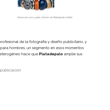
Pulsera de cuero y plata «Denim» de Platadepalo (cb28a)
profesional de la fotografía y diseño publicitario, y
ría para hombres, un segmento en esos momentos
 heterogéneo hace que
Platadepalo
amplíe sus
 publicación: