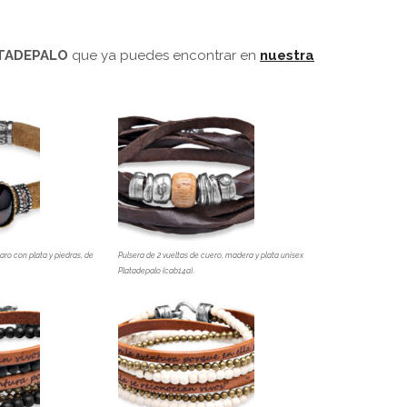
TADEPALO
que ya puedes encontrar en
nuestra
aro con plata y piedras, de
Pulsera de 2 vueltas de cuero, madera y plata unisex
Platadepalo (cab14a).