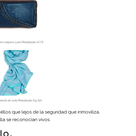
ro vaquero y piel Platadepalo ACC6
celeste de seda Platadepalo S19 S20
os que lejos de la seguridad que inmoviliza,
la se reconocían vivos.
lo.