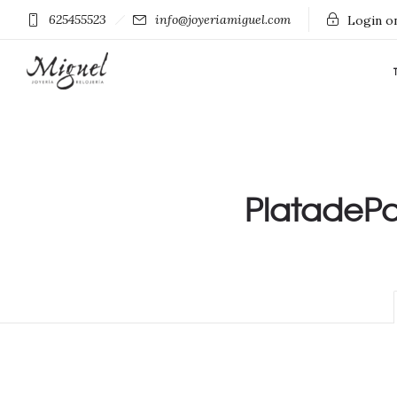
625455523
info@joyeriamiguel.com
Login on
PlatadePal