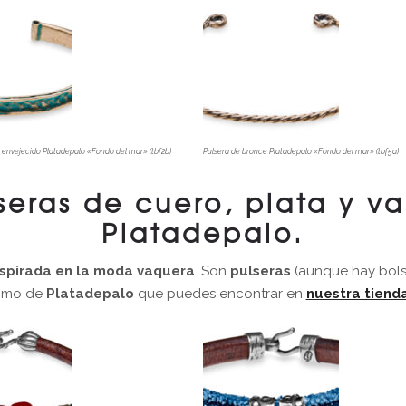
 envejecido Platadepalo «Fondo del mar» (tbf2b)
Pulsera de bronce Platadepalo «Fondo del mar» (tbf5a)
seras de cuero, plata y v
Platadepalo.
nspirada en la moda vaquera
. Son
pulseras
(aunque hay bol
timo de
Platadepalo
que puedes encontrar en
nuestra tienda