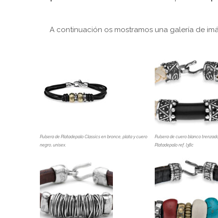
A continuación os mostramos una galería de i
Pulsera de Platadepalo Classics en bronce, plata y cuero
Pulsera de cuero blanco trenzado,
negro, unisex.
Platadepalo ref. l38c