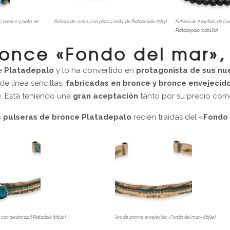
, bronce y plata, de
Pulsera de cuero, con plata y seda, de Platadepalo (lsk4)
Pulsera de 2 vueltas, de cue
Platadepalo (cab18a)
once «Fondo del mar»,
e
Platadepalo
y lo ha convertido en
protagonista de sus nu
de línea sencillas,
fabricadas en bronce y bronce envejecid
. Está teniendo una
gran aceptación
tanto por su precio como 
 pulseras de bronce
Platadepalo
recien traidas del «
Fondo 
con piedra azul Platadalo (tbf4c)
Aro de bronce envejecido «Fondo del mar» (tbf2e)