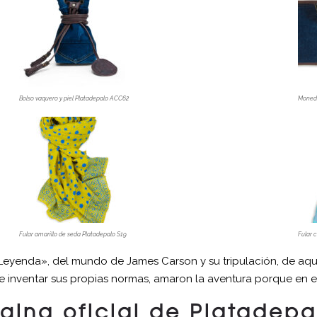
Bolso vaquero y piel Platadepalo ACC62
Monede
Fular amarillo de seda Platadepalo S19
Fular 
yenda», del mundo de James Carson y su tripulación, de aquéll
e inventar sus propias normas, amaron la aventura porque en el
gina oficial de Platadepa