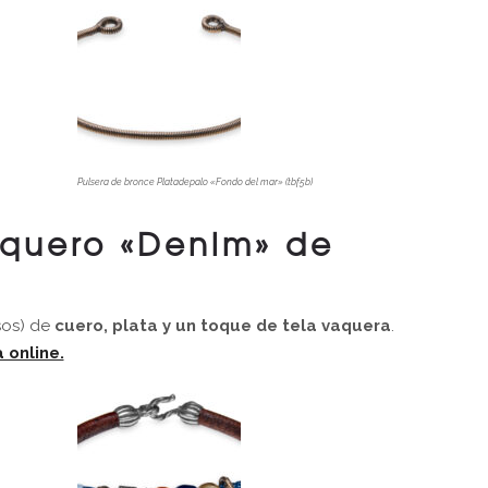
Pulsera de bronce Platadepalo «Fondo del mar» (tbf5b)
aquero «Denim» de
sos) de
cuero, plata y un toque de tela vaquera
.
 online.