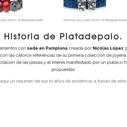
y plata «Denim» de Platadepalo (cb28e)
Pulsera de cuero y plata «Denim» de Platadepalo (cb25b)
Historia de Platadepalo.
lementos con
sede en Pamplona
creada por
Nicolás López
, 
con las catorce referencias de su primera colección de joye
tación de las piezas y el interés manifestado por un público
propuestas.
quí un resumen de sus 10 años de existencia, a través de esta