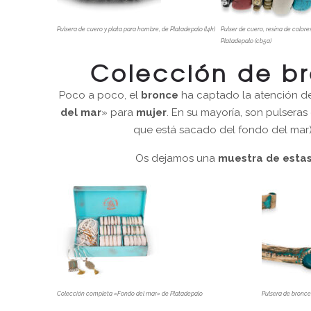
Pulsera de cuero y plata para hombre, de Platadepalo (l4k)
Pulser de cuero, resina de colores
Platadepalo (cb5a)
Colección de br
Poco a poco, el
bronce
ha captado la atención d
del mar
» para
mujer
. En su mayoría, son pulseras 
que está sacado del fondo del mar)
Os dejamos una
muestra de estas
Colección completa «Fondo del mar» de Platadepalo
Pulsera de bronce 