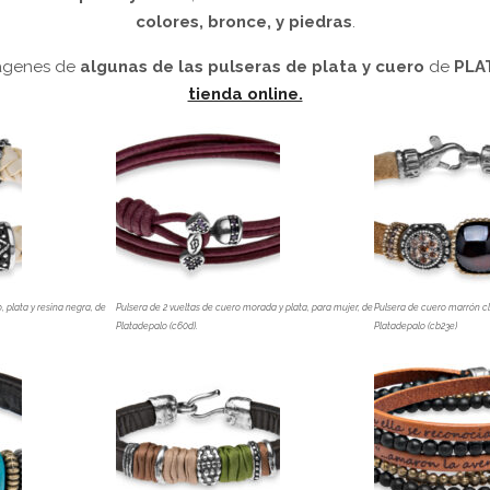
colores, bronce, y piedras
.
mágenes de
algunas de las pulseras de plata y cuero
de
PLA
tienda online.
 plata y resina negra, de
Pulsera de 2 vueltas de cuero morada y plata, para mujer, de
Pulsera de cuero marrón cl
Platadepalo (c60d).
Platadepalo (cb23e)