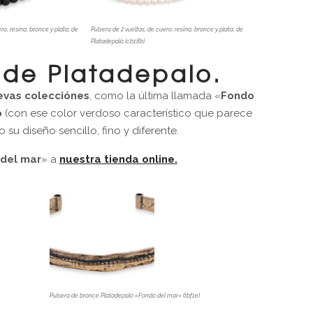
ro, resina, bronce y plata, de
Pulsera de 2 vueltas, de cuero, resina, bronce y plata, de
Platadepalo (cb18b)
 de Platadepalo.
evas colecciónes
, como la última llamada «
Fondo
o
(con ese color verdoso característico que parece
su diseño sencillo, fino y diferente.
del mar
» a
nuestra tienda online.
Pulsera de bronce Platadepalo «Fondo del mar» (tbf1e)