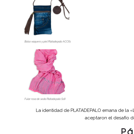
Bolso vaquero y piel Platadepalo ACC61
Fular rosa de seda Platadepalo S18
La identidad de PLATADEPALO emana de la «Le
aceptaron el desafío d
Pá