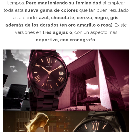
tiempos.
Pero manteniendo su femineidad
al emplear
toda esta
nueva gama de colores
que tan buen resultado
está dando:
azul, chocolate, cereza, negro, gris,
además de los dorados (en oro amarillo o rosa)
. Existe
versiones en
tres agujas
o
, con un aspecto más
deportivo, con cronógrafo.