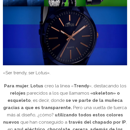
«Ser trendy, ser Lotus».
Para mujer
,
Lotus
creo la línea «
Trendy
«, destacando los
relojes
parecidos a los que llamamos
«skeleton» o
esqueleto
, es decir, donde
se ve parte de la muñeca
gracias a que es transparente.
Pero una vuelta de tuerca
más al diseño, ¿cómo?
utilizando todos estos colores
nuevos
que han conseguido a
través del chapado por IP
,
en
azul eléctrico, chocolate, cereza
,
además de los