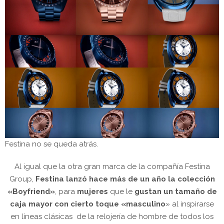
Festina no se queda atrás.
Al igual que la otra gran marca de la compañía Festina
Group,
Festina lanzó hace más de un año la colección
«Boyfriend»
, para
mujeres
que le
gustan un tamaño de
caja mayor con cierto toque «masculino
» al inspirarse
en líneas clásicas de la relojería de hombre de todos los