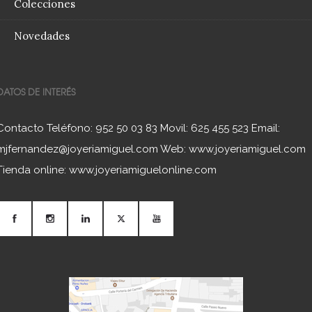
Colecciones
Novedades
DATOS DE INTERÉS
Contacto Teléfono: 952 50 03 83 Movil: 625 455 523 Email:
mjfernandez@joyeriamiguel.com Web: www.joyeriamiguel.com
Tienda online: www.joyeriamiguelonline.com