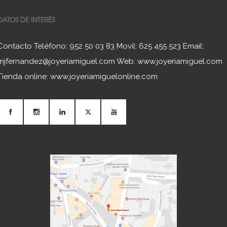
DATOS DE INTERÉS
Contacto Teléfono: 952 50 03 83 Movil: 625 455 523 Email:
mjfernandez@joyeriamiguel.com Web: www.joyeriamiguel.com
Tienda online: www.joyeriamiguelonline.com