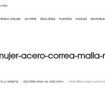
 site
TIENDA ONLINE
JOYERÍA
RELOJERÍA
PLATERÍA
HOGAR
MONTBLA
mujer-acero-correa-malla-
ía y relojería
Qué debe tener un reloj retro.
reloj-dkny-mujer-acero-c