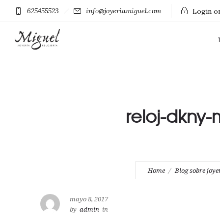
625455523
info@joyeriamiguel.com
Login on
reloj-dkny-
Home
Blog sobre joyer
mayo 8, 2017
by
admin
in